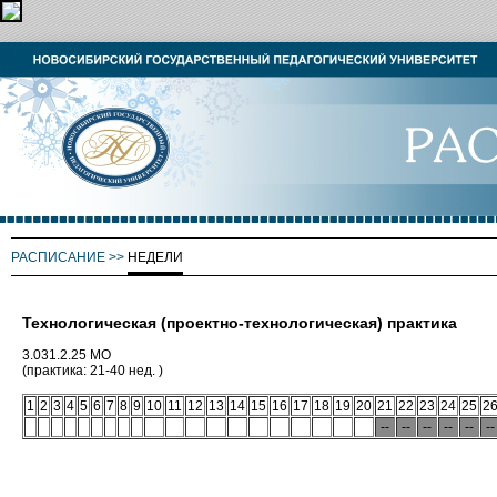
РАСПИСАНИЕ
>>
НЕДЕЛИ
Технологическая (проектно-технологическая) практика
3.031.2.25 МО
(практика: 21-40 нед. )
1
2
3
4
5
6
7
8
9
10
11
12
13
14
15
16
17
18
19
20
21
22
23
24
25
2
--
--
--
--
--
--