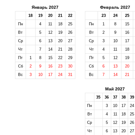
Январь 2027
Февраль 2027
18
19
20
21
22
23
24
25
Пн
4
11
18
25
Пн
1
8
15
Вт
5
12
19
26
Вт
2
9
16
Ср
6
13
20
27
Ср
3
10
17
Чт
7
14
21
28
Чт
4
11
18
Пт
1
8
15
22
29
Пт
5
12
19
Сб
2
9
16
23
30
Сб
6
13
20
Вс
3
10
17
24
31
Вс
7
14
21
Май 2027
35
36
37
38
39
Пн
3
10
17
24
Вт
4
11
18
25
Ср
5
12
19
26
Чт
6
13
20
27