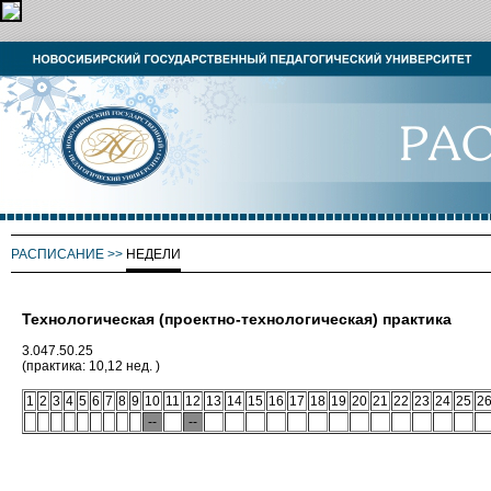
РАСПИСАНИЕ
>>
НЕДЕЛИ
Технологическая (проектно-технологическая) практика
3.047.50.25
(практика: 10,12 нед. )
1
2
3
4
5
6
7
8
9
10
11
12
13
14
15
16
17
18
19
20
21
22
23
24
25
2
--
--