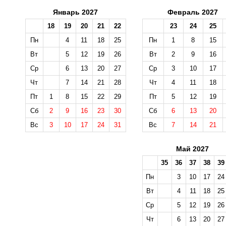
Январь 2027
Февраль 2027
18
19
20
21
22
23
24
25
Пн
4
11
18
25
Пн
1
8
15
Вт
5
12
19
26
Вт
2
9
16
Ср
6
13
20
27
Ср
3
10
17
Чт
7
14
21
28
Чт
4
11
18
Пт
1
8
15
22
29
Пт
5
12
19
Сб
2
9
16
23
30
Сб
6
13
20
Вс
3
10
17
24
31
Вс
7
14
21
Май 2027
35
36
37
38
39
Пн
3
10
17
24
Вт
4
11
18
25
Ср
5
12
19
26
Чт
6
13
20
27