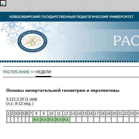
РАСПИСАНИЕ
>>
НЕДЕЛИ
Основы начертательной геометрии и перспективы
3.121.2.25 (1 сем)
(л.з.: 8-12 нед. )
1
2
3
4
5
6
7
8
9
10
11
12
13
14
15
16
17
18
19
20
21
22
23
2
л.з.
л.з.
л.з.
л.з.
л.з.