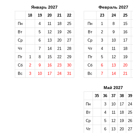
Январь 2027
Февраль 2027
18
19
20
21
22
23
24
25
Пн
4
11
18
25
Пн
1
8
15
Вт
5
12
19
26
Вт
2
9
16
Ср
6
13
20
27
Ср
3
10
17
Чт
7
14
21
28
Чт
4
11
18
Пт
1
8
15
22
29
Пт
5
12
19
Сб
2
9
16
23
30
Сб
6
13
20
Вс
3
10
17
24
31
Вс
7
14
21
Май 2027
35
36
37
38
39
Пн
3
10
17
24
Вт
4
11
18
25
Ср
5
12
19
26
Чт
6
13
20
27