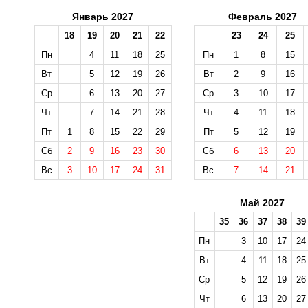
Январь 2027
Февраль 2027
18
19
20
21
22
23
24
25
Пн
4
11
18
25
Пн
1
8
15
Вт
5
12
19
26
Вт
2
9
16
Ср
6
13
20
27
Ср
3
10
17
Чт
7
14
21
28
Чт
4
11
18
Пт
1
8
15
22
29
Пт
5
12
19
Сб
2
9
16
23
30
Сб
6
13
20
Вс
3
10
17
24
31
Вс
7
14
21
Май 2027
35
36
37
38
39
Пн
3
10
17
24
Вт
4
11
18
25
Ср
5
12
19
26
Чт
6
13
20
27