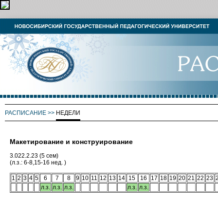
РАСПИСАНИЕ
>>
НЕДЕЛИ
Макетирование и конструирование
3.022.2.23 (5 сем)
(л.з.: 6-8,15-16 нед. )
1
2
3
4
5
6
7
8
9
10
11
12
13
14
15
16
17
18
19
20
21
22
23
л.з.
л.з.
л.з.
л.з.
л.з.