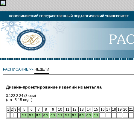
РАСПИСАНИЕ
>>
НЕДЕЛИ
Дизайн-проектирование изделий из металла
3.122.2.24 (3 сем)
(л.з.: 5-15 нед. )
1
2
3
4
5
6
7
8
9
10
11
12
13
14
15
16
17
18
19
20
21
л.з.
л.з.
л.з.
л.з.
л.з.
л.з.
л.з.
л.з.
л.з.
л.з.
л.з.