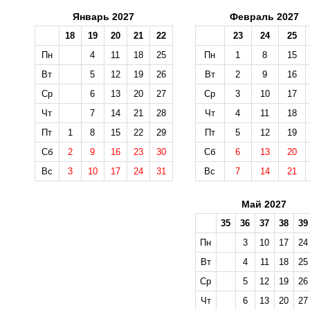
Январь 2027
Февраль 2027
18
19
20
21
22
23
24
25
Пн
4
11
18
25
Пн
1
8
15
Вт
5
12
19
26
Вт
2
9
16
Ср
6
13
20
27
Ср
3
10
17
Чт
7
14
21
28
Чт
4
11
18
Пт
1
8
15
22
29
Пт
5
12
19
Сб
2
9
16
23
30
Сб
6
13
20
Вс
3
10
17
24
31
Вс
7
14
21
Май 2027
35
36
37
38
39
Пн
3
10
17
24
Вт
4
11
18
25
Ср
5
12
19
26
Чт
6
13
20
27