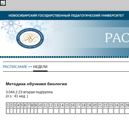
РАСПИСАНИЕ
>>
НЕДЕЛИ
Методика обучения биологии
3.044.2.23 вторая подгруппа
(л.з.: 41 нед. )
1
2
3
4
5
6
7
8
9
10
11
12
13
14
15
16
17
18
19
20
21
22
23
24
25
2