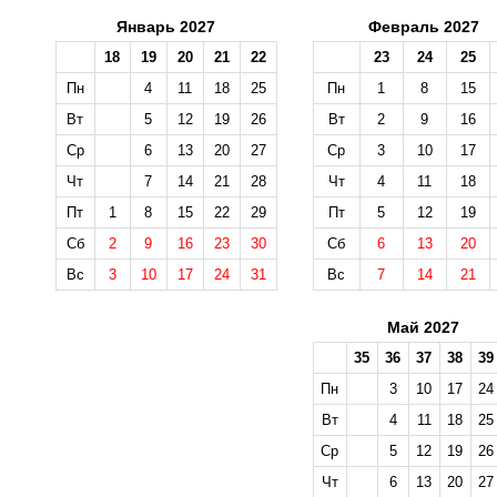
Январь 2027
Февраль 2027
18
19
20
21
22
23
24
25
Пн
4
11
18
25
Пн
1
8
15
Вт
5
12
19
26
Вт
2
9
16
Ср
6
13
20
27
Ср
3
10
17
Чт
7
14
21
28
Чт
4
11
18
Пт
1
8
15
22
29
Пт
5
12
19
Сб
2
9
16
23
30
Сб
6
13
20
Вс
3
10
17
24
31
Вс
7
14
21
Май 2027
35
36
37
38
39
Пн
3
10
17
24
Вт
4
11
18
25
Ср
5
12
19
26
Чт
6
13
20
27