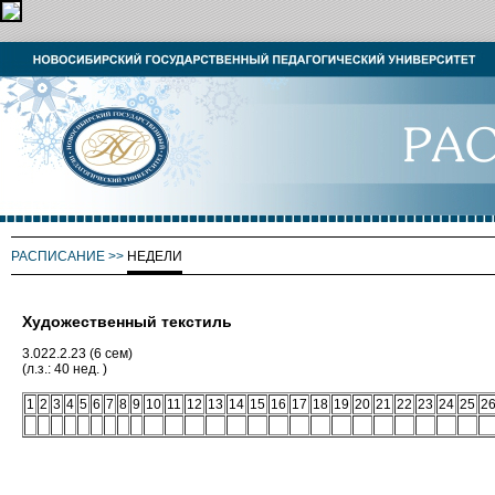
РАСПИСАНИЕ
>>
НЕДЕЛИ
Художественный текстиль
3.022.2.23 (6 сем)
(л.з.: 40 нед. )
1
2
3
4
5
6
7
8
9
10
11
12
13
14
15
16
17
18
19
20
21
22
23
24
25
2