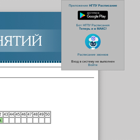
Приложение
НГПУ Расписание
Бот НГПУ Расписания
Теперь и в МАКС!
Расписание звонков
Вход в систему не выполнен
Войти
2
43
44
45
46
47
48
49
50
з.