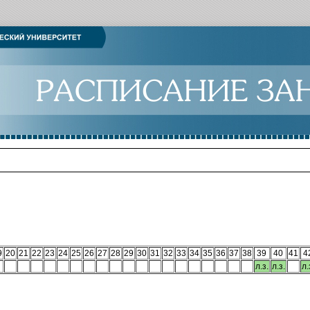
9
20
21
22
23
24
25
26
27
28
29
30
31
32
33
34
35
36
37
38
39
40
41
4
л.з.
л.з.
л.