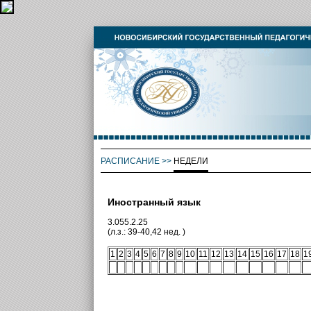
РАСПИСАНИЕ
>>
НЕДЕЛИ
Иностранный язык
3.055.2.25
(л.з.: 39-40,42 нед. )
1
2
3
4
5
6
7
8
9
10
11
12
13
14
15
16
17
18
1