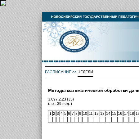
РАСПИСАНИЕ
>>
НЕДЕЛИ
Методы математической обработки дан
3.097.2.23 (35)
(л.з.: 39 нед. )
1
2
3
4
5
6
7
8
9
10
11
12
13
14
15
16
17
18
1