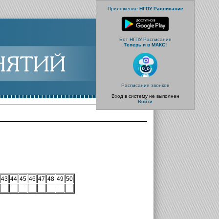
Приложение
НГПУ Расписание
Бот НГПУ Расписания
Теперь и в МАКС!
Расписание звонков
Вход в систему не выполнен
Войти
43
44
45
46
47
48
49
50