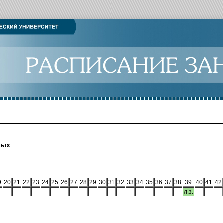
ных
9
20
21
22
23
24
25
26
27
28
29
30
31
32
33
34
35
36
37
38
39
40
41
42
л.з.