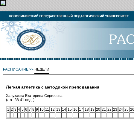
РАСПИСАНИЕ
>>
НЕДЕЛИ
Легкая атлетика с методикой преподавания
Халухаева Екатерина Сергеевна
(л.з.: 38-41 нед. )
1
2
3
4
5
6
7
8
9
10
11
12
13
14
15
16
17
18
19
20
21
22
23
24
25
2