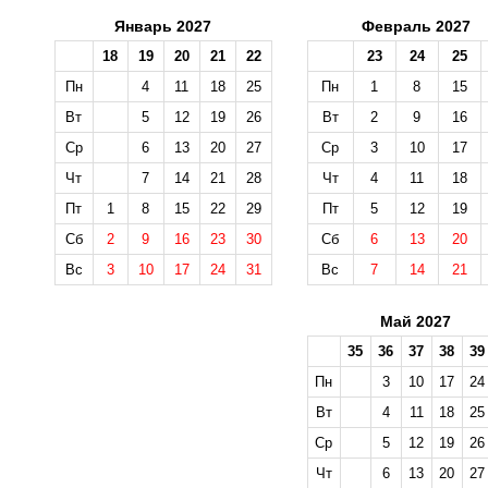
Январь 2027
Февраль 2027
18
19
20
21
22
23
24
25
Пн
4
11
18
25
Пн
1
8
15
Вт
5
12
19
26
Вт
2
9
16
Ср
6
13
20
27
Ср
3
10
17
Чт
7
14
21
28
Чт
4
11
18
Пт
1
8
15
22
29
Пт
5
12
19
Сб
2
9
16
23
30
Сб
6
13
20
Вс
3
10
17
24
31
Вс
7
14
21
Май 2027
35
36
37
38
39
Пн
3
10
17
24
Вт
4
11
18
25
Ср
5
12
19
26
Чт
6
13
20
27