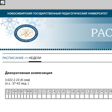
РАСПИСАНИЕ
>>
НЕДЕЛИ
Декоративная композиция
3.022.2.23 (6 сем)
(л.з.: 37-42 нед. )
1
2
3
4
5
6
7
8
9
10
11
12
13
14
15
16
17
18
19
20
21
22
23
24
25
2