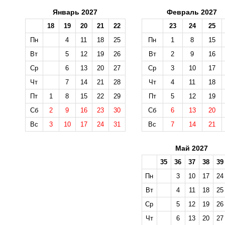
Январь 2027
Февраль 2027
18
19
20
21
22
23
24
25
Пн
4
11
18
25
Пн
1
8
15
Вт
5
12
19
26
Вт
2
9
16
Ср
6
13
20
27
Ср
3
10
17
Чт
7
14
21
28
Чт
4
11
18
Пт
1
8
15
22
29
Пт
5
12
19
Сб
2
9
16
23
30
Сб
6
13
20
Вс
3
10
17
24
31
Вс
7
14
21
Май 2027
35
36
37
38
39
Пн
3
10
17
24
Вт
4
11
18
25
Ср
5
12
19
26
Чт
6
13
20
27