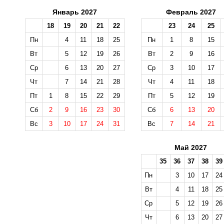
Январь 2027
Февраль 2027
18
19
20
21
22
23
24
25
Пн
4
11
18
25
Пн
1
8
15
Вт
5
12
19
26
Вт
2
9
16
Ср
6
13
20
27
Ср
3
10
17
Чт
7
14
21
28
Чт
4
11
18
Пт
1
8
15
22
29
Пт
5
12
19
Сб
2
9
16
23
30
Сб
6
13
20
Вс
3
10
17
24
31
Вс
7
14
21
Май 2027
35
36
37
38
39
Пн
3
10
17
24
Вт
4
11
18
25
Ср
5
12
19
26
Чт
6
13
20
27