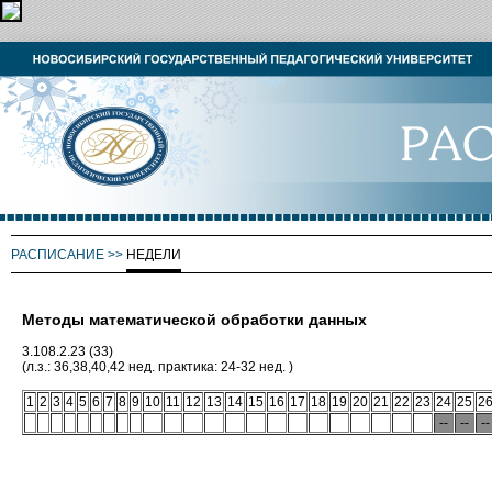
РАСПИСАНИЕ
>>
НЕДЕЛИ
Методы математической обработки данных
3.108.2.23 (33)
(л.з.: 36,38,40,42 нед. практика: 24-32 нед. )
1
2
3
4
5
6
7
8
9
10
11
12
13
14
15
16
17
18
19
20
21
22
23
24
25
2
--
--
--