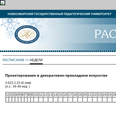
РАСПИСАНИЕ
>>
НЕДЕЛИ
Проектирование в декоративно-прикладном искусстве
3.022.2.23 (6 сем)
(л.з.: 34-40 нед. )
1
2
3
4
5
6
7
8
9
10
11
12
13
14
15
16
17
18
19
20
21
22
23
24
25
2