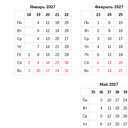
Январь 2027
Февраль 2027
18
19
20
21
22
23
24
25
Пн
4
11
18
25
Пн
1
8
15
Вт
5
12
19
26
Вт
2
9
16
Ср
6
13
20
27
Ср
3
10
17
Чт
7
14
21
28
Чт
4
11
18
Пт
1
8
15
22
29
Пт
5
12
19
Сб
2
9
16
23
30
Сб
6
13
20
Вс
3
10
17
24
31
Вс
7
14
21
Май 2027
35
36
37
38
39
Пн
3
10
17
24
Вт
4
11
18
25
Ср
5
12
19
26
Чт
6
13
20
27