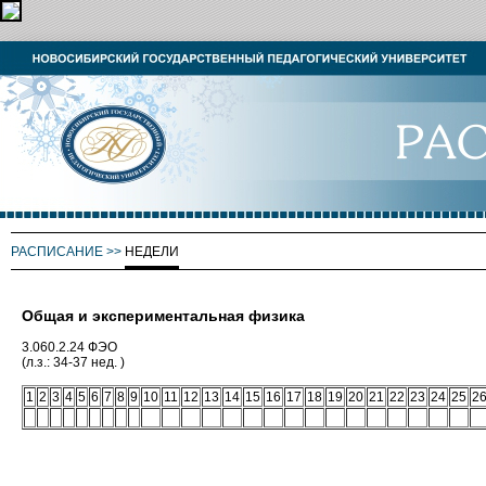
РАСПИСАНИЕ
>>
НЕДЕЛИ
Общая и экспериментальная физика
3.060.2.24 ФЭО
(л.з.: 34-37 нед. )
1
2
3
4
5
6
7
8
9
10
11
12
13
14
15
16
17
18
19
20
21
22
23
24
25
2