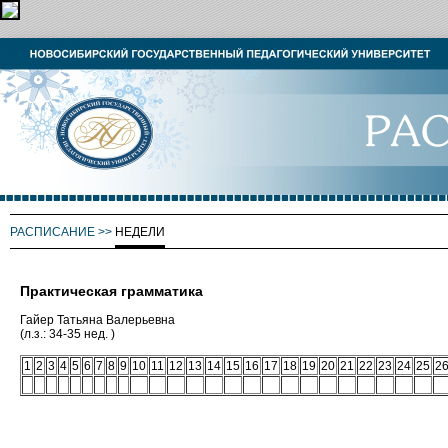
РАСПИСАНИЕ
>>
НЕДЕЛИ
Практическая грамматика
Гайер Татьяна Валерьевна
(л.з.: 34-35 нед. )
1
2
3
4
5
6
7
8
9
10
11
12
13
14
15
16
17
18
19
20
21
22
23
24
25
2