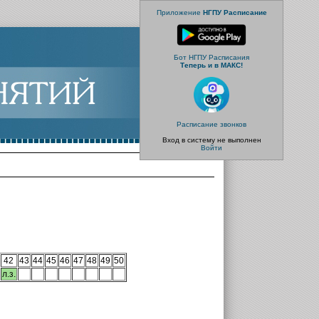
Приложение
НГПУ Расписание
Бот НГПУ Расписания
Теперь и в МАКС!
Расписание звонков
Вход в систему не выполнен
Войти
42
43
44
45
46
47
48
49
50
л.з.