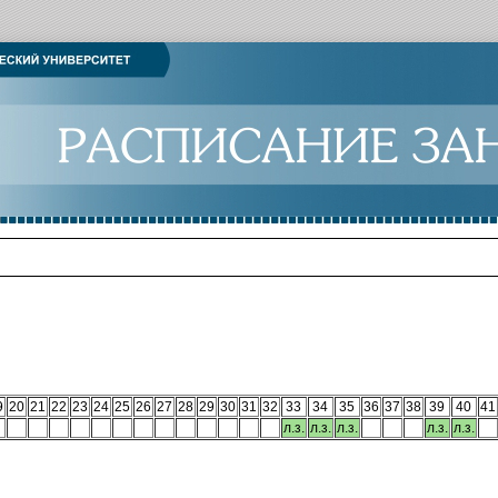
9
20
21
22
23
24
25
26
27
28
29
30
31
32
33
34
35
36
37
38
39
40
41
л.з.
л.з.
л.з.
л.з.
л.з.