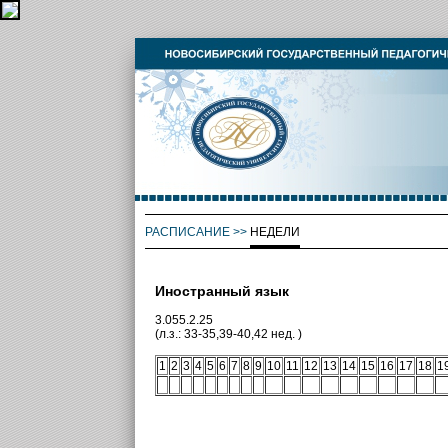
РАСПИСАНИЕ
>>
НЕДЕЛИ
Иностранный язык
3.055.2.25
(л.з.: 33-35,39-40,42 нед. )
1
2
3
4
5
6
7
8
9
10
11
12
13
14
15
16
17
18
1