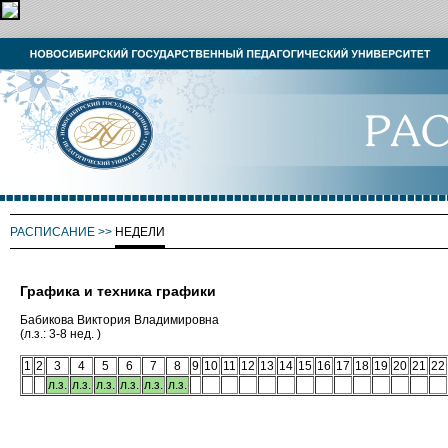
РАСПИСАНИЕ
>>
НЕДЕЛИ
Графика и техника графики
Бабикова Виктория Владимировна
(л.з.: 3-8 нед. )
1
2
3
4
5
6
7
8
9
10
11
12
13
14
15
16
17
18
19
20
21
22
л.з.
л.з.
л.з.
л.з.
л.з.
л.з.