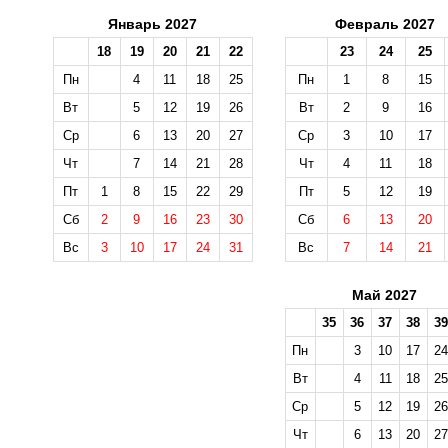
Январь 2027
Февраль 2027
18
19
20
21
22
23
24
25
Пн
4
11
18
25
Пн
1
8
15
Вт
5
12
19
26
Вт
2
9
16
Ср
6
13
20
27
Ср
3
10
17
Чт
7
14
21
28
Чт
4
11
18
Пт
1
8
15
22
29
Пт
5
12
19
Сб
2
9
16
23
30
Сб
6
13
20
Вс
3
10
17
24
31
Вс
7
14
21
Май 2027
35
36
37
38
39
Пн
3
10
17
24
Вт
4
11
18
25
Ср
5
12
19
26
Чт
6
13
20
27