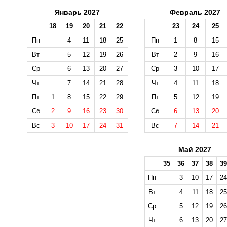
Январь 2027
Февраль 2027
18
19
20
21
22
23
24
25
Пн
4
11
18
25
Пн
1
8
15
Вт
5
12
19
26
Вт
2
9
16
Ср
6
13
20
27
Ср
3
10
17
Чт
7
14
21
28
Чт
4
11
18
Пт
1
8
15
22
29
Пт
5
12
19
Сб
2
9
16
23
30
Сб
6
13
20
Вс
3
10
17
24
31
Вс
7
14
21
Май 2027
35
36
37
38
39
Пн
3
10
17
24
Вт
4
11
18
25
Ср
5
12
19
26
Чт
6
13
20
27