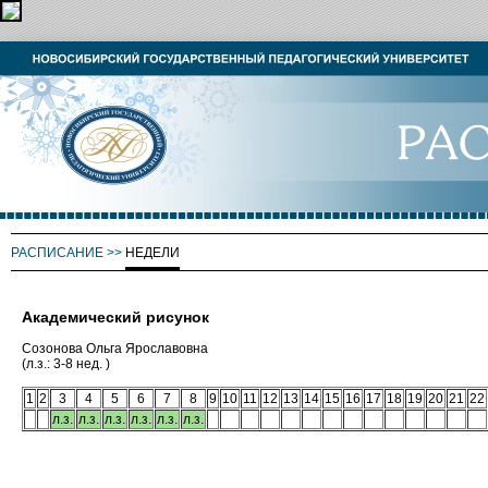
РАСПИСАНИЕ
>>
НЕДЕЛИ
Академический рисунок
Созонова Ольга Ярославовна
(л.з.: 3-8 нед. )
1
2
3
4
5
6
7
8
9
10
11
12
13
14
15
16
17
18
19
20
21
22
л.з.
л.з.
л.з.
л.з.
л.з.
л.з.