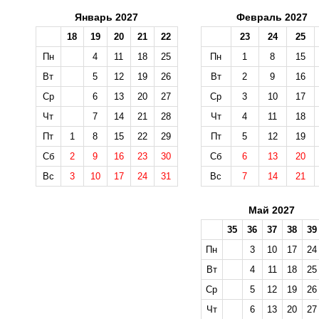
Январь 2027
Февраль 2027
18
19
20
21
22
23
24
25
Пн
4
11
18
25
Пн
1
8
15
Вт
5
12
19
26
Вт
2
9
16
Ср
6
13
20
27
Ср
3
10
17
Чт
7
14
21
28
Чт
4
11
18
Пт
1
8
15
22
29
Пт
5
12
19
Сб
2
9
16
23
30
Сб
6
13
20
Вс
3
10
17
24
31
Вс
7
14
21
Май 2027
35
36
37
38
39
Пн
3
10
17
24
Вт
4
11
18
25
Ср
5
12
19
26
Чт
6
13
20
27