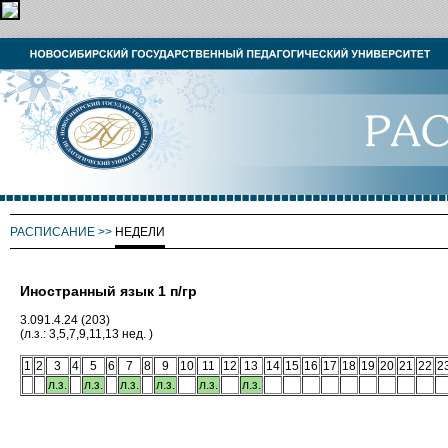
РАСПИСАНИЕ
>>
НЕДЕЛИ
Иностранный язык 1 п/гр
3.091.4.24 (203)
(л.з.: 3,5,7,9,11,13 нед. )
1
2
3
4
5
6
7
8
9
10
11
12
13
14
15
16
17
18
19
20
21
22
2
л.з.
л.з.
л.з.
л.з.
л.з.
л.з.