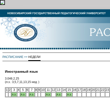
РАСПИСАНИЕ
>>
НЕДЕЛИ
Иностранный язык
3.046.2.25
(л.з.: 3,5,7,11,13,15 нед. )
1
2
3
4
5
6
7
8
9
10
11
12
13
14
15
16
17
18
19
20
21
22
23
л.з.
л.з.
л.з.
л.з.
л.з.
л.з.