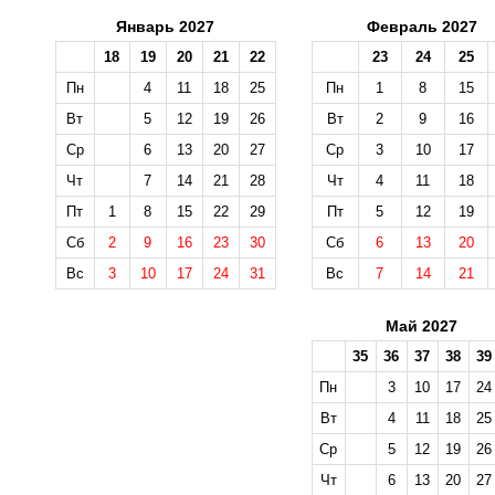
Январь 2027
Февраль 2027
18
19
20
21
22
23
24
25
Пн
4
11
18
25
Пн
1
8
15
Вт
5
12
19
26
Вт
2
9
16
Ср
6
13
20
27
Ср
3
10
17
Чт
7
14
21
28
Чт
4
11
18
Пт
1
8
15
22
29
Пт
5
12
19
Сб
2
9
16
23
30
Сб
6
13
20
Вс
3
10
17
24
31
Вс
7
14
21
Май 2027
35
36
37
38
39
Пн
3
10
17
24
Вт
4
11
18
25
Ср
5
12
19
26
Чт
6
13
20
27