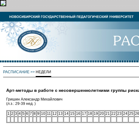
РАСПИСАНИЕ
>>
НЕДЕЛИ
Арт-методы в работе с несовершеннолетними группы риск
Гришин Александр Михайлович
(л.з.: 29-39 нед. )
1
2
3
4
5
6
7
8
9
10
11
12
13
14
15
16
17
18
19
20
21
22
23
24
25
2