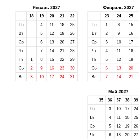
Январь 2027
Февраль 2027
18
19
20
21
22
23
24
25
Пн
4
11
18
25
Пн
1
8
15
Вт
5
12
19
26
Вт
2
9
16
Ср
6
13
20
27
Ср
3
10
17
Чт
7
14
21
28
Чт
4
11
18
Пт
1
8
15
22
29
Пт
5
12
19
Сб
2
9
16
23
30
Сб
6
13
20
Вс
3
10
17
24
31
Вс
7
14
21
Май 2027
35
36
37
38
39
Пн
3
10
17
24
Вт
4
11
18
25
Ср
5
12
19
26
Чт
6
13
20
27