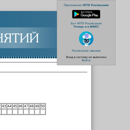
Приложение
НГПУ Расписание
Бот НГПУ Расписания
Теперь и в МАКС!
Расписание звонков
Вход в систему не выполнен
Войти
2
43
44
45
46
47
48
49
50