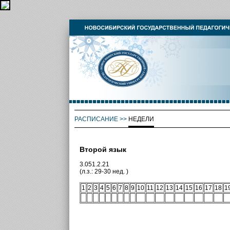
РАСПИСАНИЕ
>>
НЕДЕЛИ
Второй язык
3.051.2.21
(л.з.: 29-30 нед. )
1
2
3
4
5
6
7
8
9
10
11
12
13
14
15
16
17
18
1