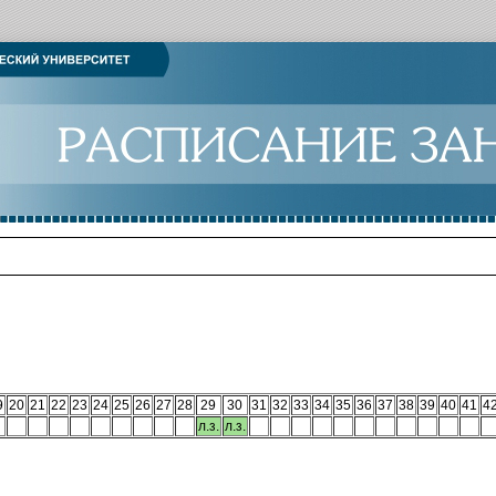
9
20
21
22
23
24
25
26
27
28
29
30
31
32
33
34
35
36
37
38
39
40
41
4
л.з.
л.з.