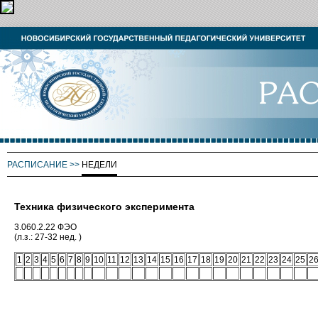
РАСПИСАНИЕ
>>
НЕДЕЛИ
Техника физического эксперимента
3.060.2.22 ФЭО
(л.з.: 27-32 нед. )
1
2
3
4
5
6
7
8
9
10
11
12
13
14
15
16
17
18
19
20
21
22
23
24
25
2