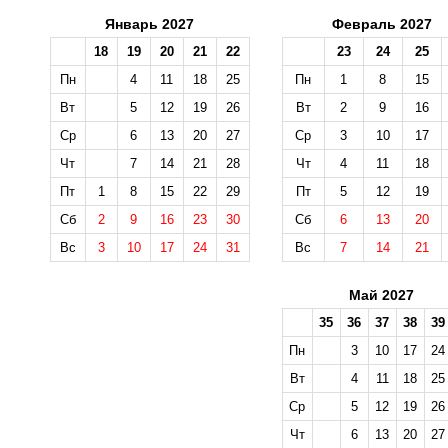
Январь 2027
Февраль 2027
18
19
20
21
22
23
24
25
Пн
4
11
18
25
Пн
1
8
15
Вт
5
12
19
26
Вт
2
9
16
Ср
6
13
20
27
Ср
3
10
17
Чт
7
14
21
28
Чт
4
11
18
Пт
1
8
15
22
29
Пт
5
12
19
Сб
2
9
16
23
30
Сб
6
13
20
Вс
3
10
17
24
31
Вс
7
14
21
Май 2027
35
36
37
38
39
Пн
3
10
17
24
Вт
4
11
18
25
Ср
5
12
19
26
Чт
6
13
20
27