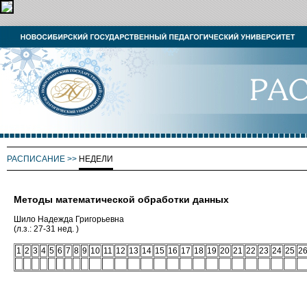
РАСПИСАНИЕ
>>
НЕДЕЛИ
Методы математической обработки данных
Шило Надежда Григорьевна
(л.з.: 27-31 нед. )
1
2
3
4
5
6
7
8
9
10
11
12
13
14
15
16
17
18
19
20
21
22
23
24
25
2