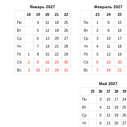
Январь 2027
Февраль 2027
18
19
20
21
22
23
24
25
Пн
4
11
18
25
Пн
1
8
15
Вт
5
12
19
26
Вт
2
9
16
Ср
6
13
20
27
Ср
3
10
17
Чт
7
14
21
28
Чт
4
11
18
Пт
1
8
15
22
29
Пт
5
12
19
Сб
2
9
16
23
30
Сб
6
13
20
Вс
3
10
17
24
31
Вс
7
14
21
Май 2027
35
36
37
38
39
Пн
3
10
17
24
Вт
4
11
18
25
Ср
5
12
19
26
Чт
6
13
20
27