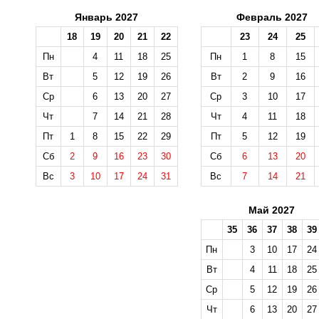
Январь 2027
Февраль 2027
18
19
20
21
22
23
24
25
Пн
4
11
18
25
Пн
1
8
15
Вт
5
12
19
26
Вт
2
9
16
Ср
6
13
20
27
Ср
3
10
17
Чт
7
14
21
28
Чт
4
11
18
Пт
1
8
15
22
29
Пт
5
12
19
Сб
2
9
16
23
30
Сб
6
13
20
Вс
3
10
17
24
31
Вс
7
14
21
Май 2027
35
36
37
38
39
Пн
3
10
17
24
Вт
4
11
18
25
Ср
5
12
19
26
Чт
6
13
20
27