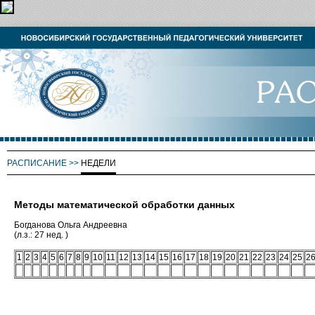
РАСПИСАНИЕ
>>
НЕДЕЛИ
Методы математической обработки данных
Богданова Ольга Андреевна
(л.з.: 27 нед. )
1
2
3
4
5
6
7
8
9
10
11
12
13
14
15
16
17
18
19
20
21
22
23
24
25
2