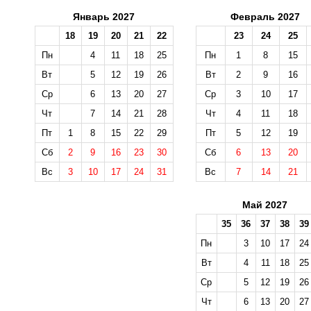
Январь 2027
Февраль 2027
18
19
20
21
22
23
24
25
Пн
4
11
18
25
Пн
1
8
15
Вт
5
12
19
26
Вт
2
9
16
Ср
6
13
20
27
Ср
3
10
17
Чт
7
14
21
28
Чт
4
11
18
Пт
1
8
15
22
29
Пт
5
12
19
Сб
2
9
16
23
30
Сб
6
13
20
Вс
3
10
17
24
31
Вс
7
14
21
Май 2027
35
36
37
38
39
Пн
3
10
17
24
Вт
4
11
18
25
Ср
5
12
19
26
Чт
6
13
20
27