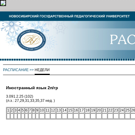
РАСПИСАНИЕ
>>
НЕДЕЛИ
Иностранный язык 2п/гр
3.091.2.25 (102)
(л.з.: 27,29,31,33,35,37 нед. )
1
2
3
4
5
6
7
8
9
10
11
12
13
14
15
16
17
18
19
20
21
22
23
24
25
2