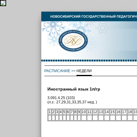
РАСПИСАНИЕ
>>
НЕДЕЛИ
Иностранный язык 1п/гр
3.091.4.25 (103)
(л.з.: 27,29,31,33,35,37 нед. )
1
2
3
4
5
6
7
8
9
10
11
12
13
14
15
16
17
18
1