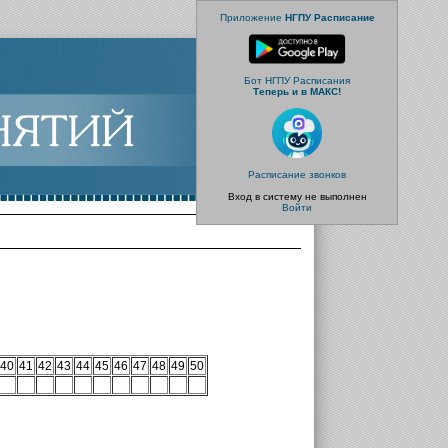
Приложение
НГПУ Расписание
Бот НГПУ Расписания
Теперь и в МАКС!
Расписание звонков
Вход в систему не выполнен
Войти
40
41
42
43
44
45
46
47
48
49
50