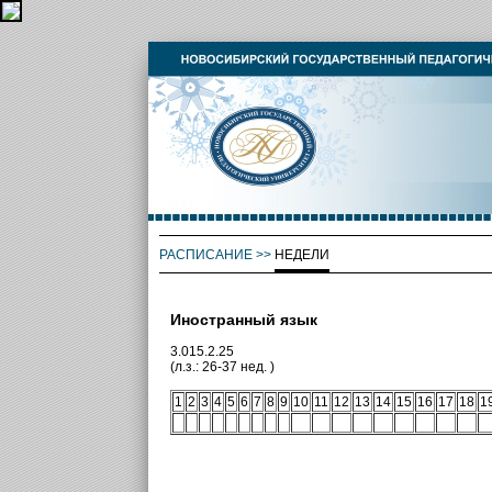
РАСПИСАНИЕ
>>
НЕДЕЛИ
Иностранный язык
3.015.2.25
(л.з.: 26-37 нед. )
1
2
3
4
5
6
7
8
9
10
11
12
13
14
15
16
17
18
1