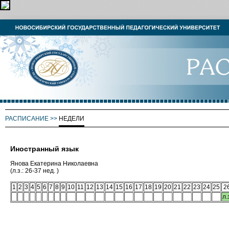
РАСПИСАНИЕ
>>
НЕДЕЛИ
Иностранный язык
Янова Екатерина Николаевна
(л.з.: 26-37 нед. )
1
2
3
4
5
6
7
8
9
10
11
12
13
14
15
16
17
18
19
20
21
22
23
24
25
2
л.