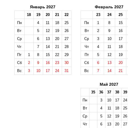
Январь 2027
Февраль 2027
18
19
20
21
22
23
24
25
Пн
4
11
18
25
Пн
1
8
15
Вт
5
12
19
26
Вт
2
9
16
Ср
6
13
20
27
Ср
3
10
17
Чт
7
14
21
28
Чт
4
11
18
Пт
1
8
15
22
29
Пт
5
12
19
Сб
2
9
16
23
30
Сб
6
13
20
Вс
3
10
17
24
31
Вс
7
14
21
Май 2027
35
36
37
38
39
Пн
3
10
17
24
Вт
4
11
18
25
Ср
5
12
19
26
Чт
6
13
20
27