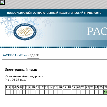
РАСПИСАНИЕ
>>
НЕДЕЛИ
Иностранный язык
Юров Антон Александрович
(л.з.: 26-37 нед. )
1
2
3
4
5
6
7
8
9
10
11
12
13
14
15
16
17
18
19
20
21
22
23
24
25
2
л.