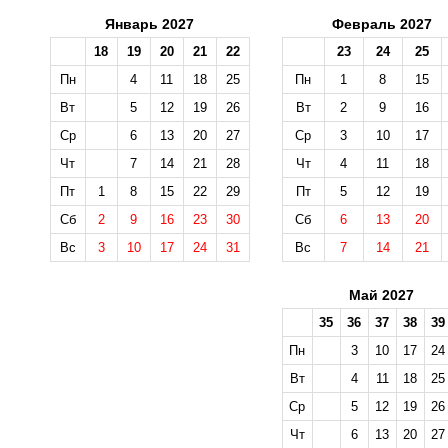
Январь 2027
Февраль 2027
18
19
20
21
22
23
24
25
Пн
4
11
18
25
Пн
1
8
15
Вт
5
12
19
26
Вт
2
9
16
Ср
6
13
20
27
Ср
3
10
17
Чт
7
14
21
28
Чт
4
11
18
Пт
1
8
15
22
29
Пт
5
12
19
Сб
2
9
16
23
30
Сб
6
13
20
Вс
3
10
17
24
31
Вс
7
14
21
Май 2027
35
36
37
38
39
Пн
3
10
17
24
Вт
4
11
18
25
Ср
5
12
19
26
Чт
6
13
20
27