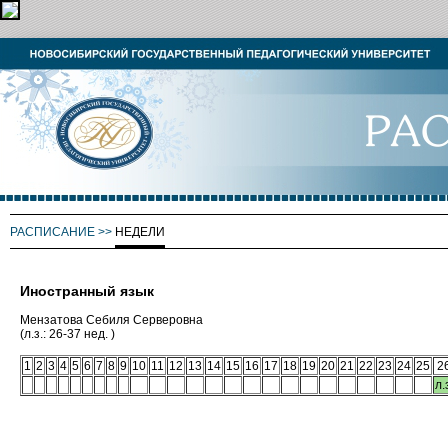
РАСПИСАНИЕ
>>
НЕДЕЛИ
Иностранный язык
Мензатова Себиля Серверовна
(л.з.: 26-37 нед. )
1
2
3
4
5
6
7
8
9
10
11
12
13
14
15
16
17
18
19
20
21
22
23
24
25
2
л.