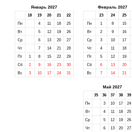
Январь 2027
Февраль 2027
18
19
20
21
22
23
24
25
Пн
4
11
18
25
Пн
1
8
15
Вт
5
12
19
26
Вт
2
9
16
Ср
6
13
20
27
Ср
3
10
17
Чт
7
14
21
28
Чт
4
11
18
Пт
1
8
15
22
29
Пт
5
12
19
Сб
2
9
16
23
30
Сб
6
13
20
Вс
3
10
17
24
31
Вс
7
14
21
Май 2027
35
36
37
38
39
Пн
3
10
17
24
Вт
4
11
18
25
Ср
5
12
19
26
Чт
6
13
20
27