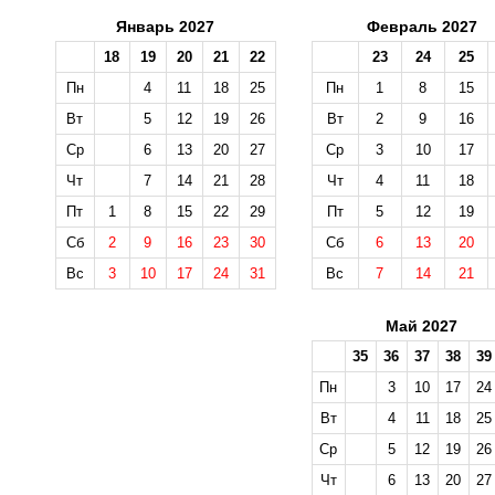
Январь 2027
Февраль 2027
18
19
20
21
22
23
24
25
Пн
4
11
18
25
Пн
1
8
15
Вт
5
12
19
26
Вт
2
9
16
Ср
6
13
20
27
Ср
3
10
17
Чт
7
14
21
28
Чт
4
11
18
Пт
1
8
15
22
29
Пт
5
12
19
Сб
2
9
16
23
30
Сб
6
13
20
Вс
3
10
17
24
31
Вс
7
14
21
Май 2027
35
36
37
38
39
Пн
3
10
17
24
Вт
4
11
18
25
Ср
5
12
19
26
Чт
6
13
20
27