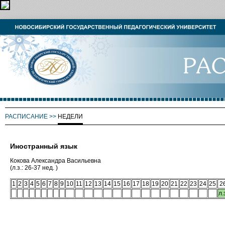
РАСПИСАНИЕ
>>
НЕДЕЛИ
Иностранный язык
Кокова Александра Васильевна
(л.з.: 26-37 нед. )
1
2
3
4
5
6
7
8
9
10
11
12
13
14
15
16
17
18
19
20
21
22
23
24
25
2
л.