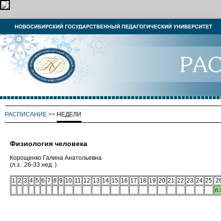
РАСПИСАНИЕ
>>
НЕДЕЛИ
Физиология человека
Корощенко Галина Анатольевна
(л.з.: 26-33 нед. )
1
2
3
4
5
6
7
8
9
10
11
12
13
14
15
16
17
18
19
20
21
22
23
24
25
2
л.