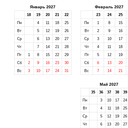
Январь 2027
Февраль 2027
18
19
20
21
22
23
24
25
Пн
4
11
18
25
Пн
1
8
15
Вт
5
12
19
26
Вт
2
9
16
Ср
6
13
20
27
Ср
3
10
17
Чт
7
14
21
28
Чт
4
11
18
Пт
1
8
15
22
29
Пт
5
12
19
Сб
2
9
16
23
30
Сб
6
13
20
Вс
3
10
17
24
31
Вс
7
14
21
Май 2027
35
36
37
38
39
Пн
3
10
17
24
Вт
4
11
18
25
Ср
5
12
19
26
Чт
6
13
20
27