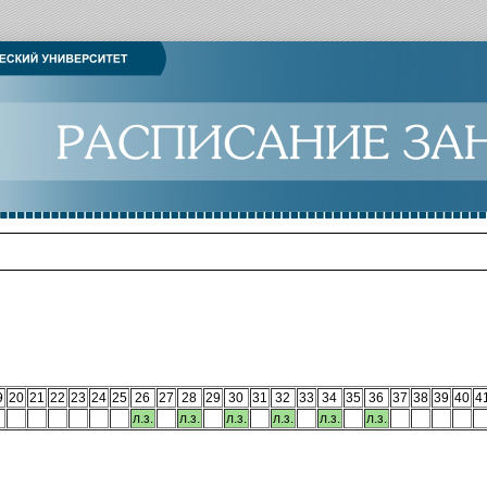
9
20
21
22
23
24
25
26
27
28
29
30
31
32
33
34
35
36
37
38
39
40
4
л.з.
л.з.
л.з.
л.з.
л.з.
л.з.