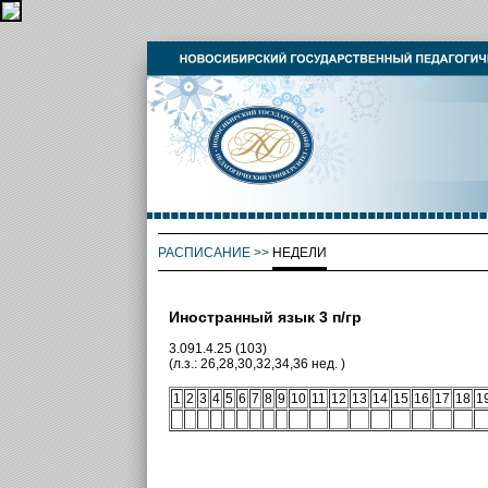
РАСПИСАНИЕ
>>
НЕДЕЛИ
Иностранный язык 3 п/гр
3.091.4.25 (103)
(л.з.: 26,28,30,32,34,36 нед. )
1
2
3
4
5
6
7
8
9
10
11
12
13
14
15
16
17
18
1