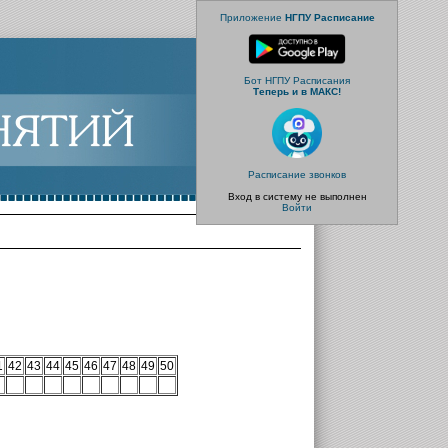
Приложение
НГПУ Расписание
Бот НГПУ Расписания
Теперь и в МАКС!
Расписание звонков
Вход в систему не выполнен
Войти
1
42
43
44
45
46
47
48
49
50