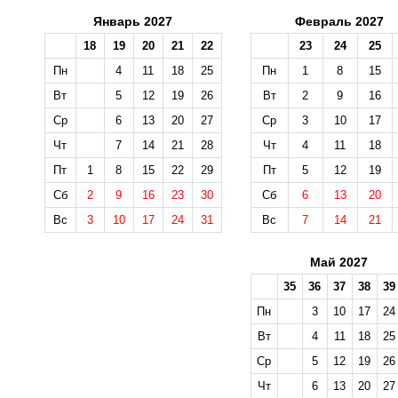
Январь 2027
Февраль 2027
18
19
20
21
22
23
24
25
Пн
4
11
18
25
Пн
1
8
15
Вт
5
12
19
26
Вт
2
9
16
Ср
6
13
20
27
Ср
3
10
17
Чт
7
14
21
28
Чт
4
11
18
Пт
1
8
15
22
29
Пт
5
12
19
Сб
2
9
16
23
30
Сб
6
13
20
Вс
3
10
17
24
31
Вс
7
14
21
Май 2027
35
36
37
38
39
Пн
3
10
17
24
Вт
4
11
18
25
Ср
5
12
19
26
Чт
6
13
20
27