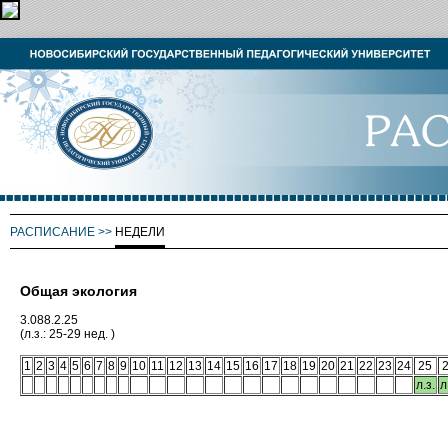
РАСПИСАНИЕ
>>
НЕДЕЛИ
Общая экология
3.088.2.25
(л.з.: 25-29 нед. )
1
2
3
4
5
6
7
8
9
10
11
12
13
14
15
16
17
18
19
20
21
22
23
24
25
л.з.
л