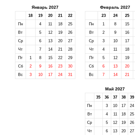
Январь 2027
Февраль 2027
18
19
20
21
22
23
24
25
Пн
4
11
18
25
Пн
1
8
15
Вт
5
12
19
26
Вт
2
9
16
Ср
6
13
20
27
Ср
3
10
17
Чт
7
14
21
28
Чт
4
11
18
Пт
1
8
15
22
29
Пт
5
12
19
Сб
2
9
16
23
30
Сб
6
13
20
Вс
3
10
17
24
31
Вс
7
14
21
Май 2027
35
36
37
38
39
Пн
3
10
17
24
Вт
4
11
18
25
Ср
5
12
19
26
Чт
6
13
20
27