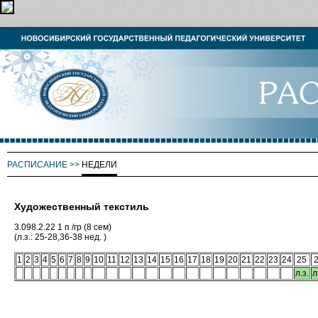
РАСПИСАНИЕ
>>
НЕДЕЛИ
Художественный текстиль
3.098.2.22 1 п /гр (8 сем)
(л.з.: 25-28,36-38 нед. )
1
2
3
4
5
6
7
8
9
10
11
12
13
14
15
16
17
18
19
20
21
22
23
24
25
л.з.
л