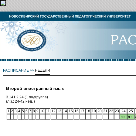
РАСПИСАНИЕ
>>
НЕДЕЛИ
Второй иностранный язык
3.141.2.24 (1 подгруппа)
(л.з.: 24-42 нед. )
1
2
3
4
5
6
7
8
9
10
11
12
13
14
15
16
17
18
19
20
21
22
23
24
25
л.з.
л.з.