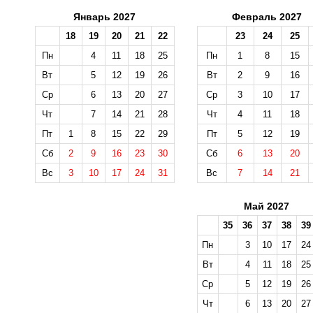
Январь 2027
Февраль 2027
18
19
20
21
22
23
24
25
Пн
4
11
18
25
Пн
1
8
15
Вт
5
12
19
26
Вт
2
9
16
Ср
6
13
20
27
Ср
3
10
17
Чт
7
14
21
28
Чт
4
11
18
Пт
1
8
15
22
29
Пт
5
12
19
Сб
2
9
16
23
30
Сб
6
13
20
Вс
3
10
17
24
31
Вс
7
14
21
Май 2027
35
36
37
38
39
Пн
3
10
17
24
Вт
4
11
18
25
Ср
5
12
19
26
Чт
6
13
20
27