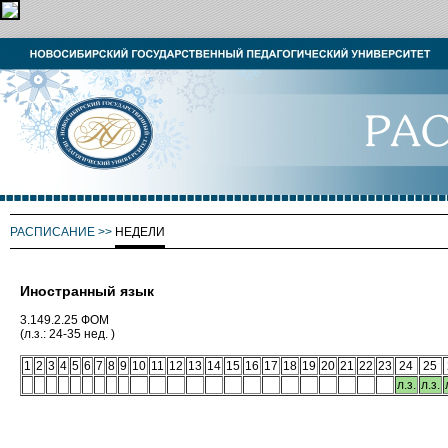
РАСПИСАНИЕ
>>
НЕДЕЛИ
Иностранный язык
3.149.2.25 ФОМ
(л.з.: 24-35 нед. )
1
2
3
4
5
6
7
8
9
10
11
12
13
14
15
16
17
18
19
20
21
22
23
24
25
л.з.
л.з.