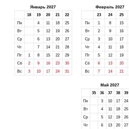
Январь 2027
Февраль 2027
18
19
20
21
22
23
24
25
Пн
4
11
18
25
Пн
1
8
15
Вт
5
12
19
26
Вт
2
9
16
Ср
6
13
20
27
Ср
3
10
17
Чт
7
14
21
28
Чт
4
11
18
Пт
1
8
15
22
29
Пт
5
12
19
Сб
2
9
16
23
30
Сб
6
13
20
Вс
3
10
17
24
31
Вс
7
14
21
Май 2027
35
36
37
38
39
Пн
3
10
17
24
Вт
4
11
18
25
Ср
5
12
19
26
Чт
6
13
20
27