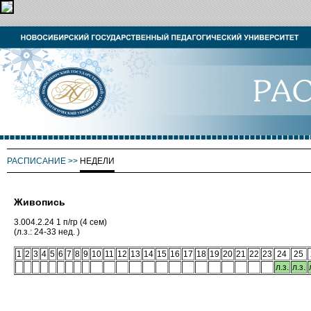
РАСПИСАНИЕ
>>
НЕДЕЛИ
Живопись
3.004.2.24 1 п/гр (4 сем)
(л.з.: 24-33 нед. )
1
2
3
4
5
6
7
8
9
10
11
12
13
14
15
16
17
18
19
20
21
22
23
24
25
л.з.
л.з.