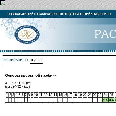
РАСПИСАНИЕ
>>
НЕДЕЛИ
Основы проектной графики
3.122.2.24 (4 сем)
(л.з.: 24-32 нед. )
1
2
3
4
5
6
7
8
9
10
11
12
13
14
15
16
17
18
19
20
21
22
23
24
25
л.з.
л.з.