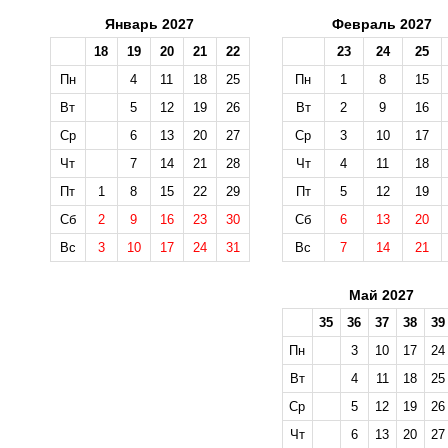
Январь 2027
Февраль 2027
18
19
20
21
22
23
24
25
Пн
4
11
18
25
Пн
1
8
15
Вт
5
12
19
26
Вт
2
9
16
Ср
6
13
20
27
Ср
3
10
17
Чт
7
14
21
28
Чт
4
11
18
Пт
1
8
15
22
29
Пт
5
12
19
Сб
2
9
16
23
30
Сб
6
13
20
Вс
3
10
17
24
31
Вс
7
14
21
Май 2027
35
36
37
38
39
Пн
3
10
17
24
Вт
4
11
18
25
Ср
5
12
19
26
Чт
6
13
20
27