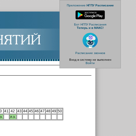
Приложение
НГПУ Расписание
Бот НГПУ Расписания
Теперь и в МАКС!
Расписание звонков
Вход в систему не выполнен
Войти
0
41
42
43
44
45
46
47
48
49
50
з.
л.з.