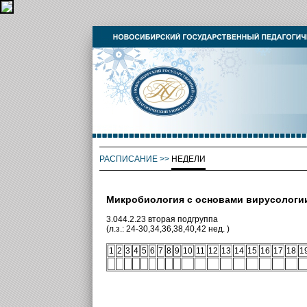
РАСПИСАНИЕ
>>
НЕДЕЛИ
Микробиология с основами вирусологи
3.044.2.23 вторая подгруппа
(л.з.: 24-30,34,36,38,40,42 нед. )
1
2
3
4
5
6
7
8
9
10
11
12
13
14
15
16
17
18
1