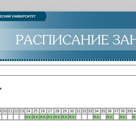
и
9
20
21
22
23
24
25
26
27
28
29
30
31
32
33
34
35
36
37
38
39
4
л.з.
л.з.
л.з.
л.з.
л.з.
л.з.
л.з.
л.з.
л.з.
л.з.
л.