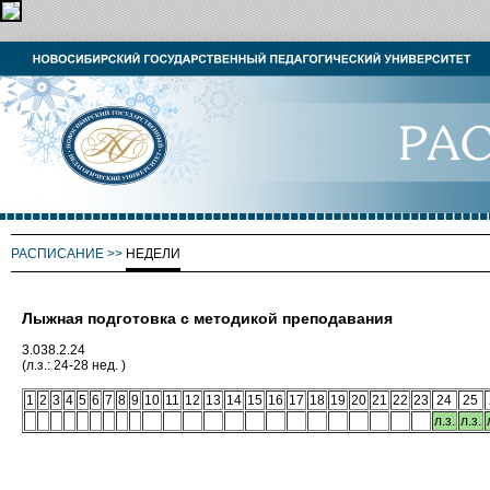
РАСПИСАНИЕ
>>
НЕДЕЛИ
Лыжная подготовка с методикой преподавания
3.038.2.24
(л.з.: 24-28 нед. )
1
2
3
4
5
6
7
8
9
10
11
12
13
14
15
16
17
18
19
20
21
22
23
24
25
л.з.
л.з.