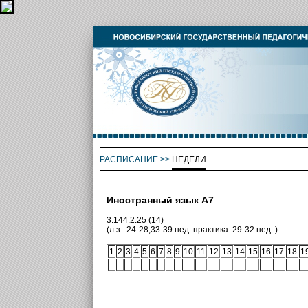
РАСПИСАНИЕ
>>
НЕДЕЛИ
Иностранный язык А7
3.144.2.25 (14)
(л.з.: 24-28,33-39 нед. практика: 29-32 нед. )
1
2
3
4
5
6
7
8
9
10
11
12
13
14
15
16
17
18
1