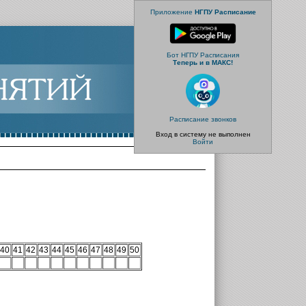
Приложение
НГПУ Расписание
Бот НГПУ Расписания
Теперь и в МАКС!
Расписание звонков
Вход в систему не выполнен
Войти
40
41
42
43
44
45
46
47
48
49
50