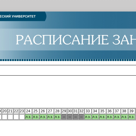
9
20
21
22
23
24
25
26
27
28
29
30
31
32
33
34
35
36
37
38
39
л.з.
л.з.
л.з.
л.з.
л.з.
--
--
--
--
л.з.
л.з.
л.з.
л.з.
л.з.
л.з.
л.з.