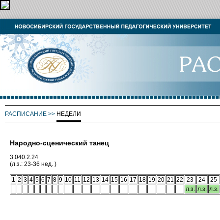
РАСПИСАНИЕ
>>
НЕДЕЛИ
Народно-сценический танец
3.040.2.24
(л.з.: 23-36 нед. )
1
2
3
4
5
6
7
8
9
10
11
12
13
14
15
16
17
18
19
20
21
22
23
24
25
л.з.
л.з.
л.з.