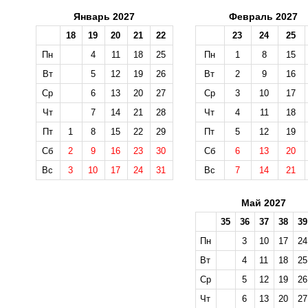
Январь 2027
Февраль 2027
18
19
20
21
22
23
24
25
Пн
4
11
18
25
Пн
1
8
15
Вт
5
12
19
26
Вт
2
9
16
Ср
6
13
20
27
Ср
3
10
17
Чт
7
14
21
28
Чт
4
11
18
Пт
1
8
15
22
29
Пт
5
12
19
Сб
2
9
16
23
30
Сб
6
13
20
Вс
3
10
17
24
31
Вс
7
14
21
Май 2027
35
36
37
38
39
Пн
3
10
17
24
Вт
4
11
18
25
Ср
5
12
19
26
Чт
6
13
20
27