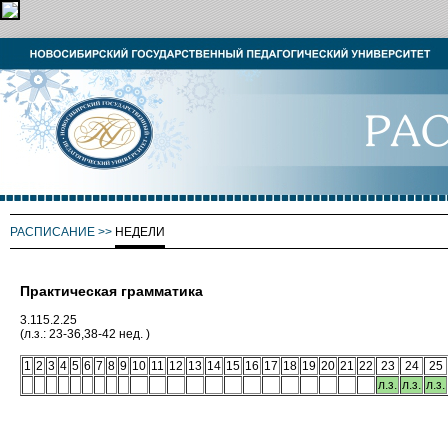
РАСПИСАНИЕ
>>
НЕДЕЛИ
Практическая грамматика
3.115.2.25
(л.з.: 23-36,38-42 нед. )
1
2
3
4
5
6
7
8
9
10
11
12
13
14
15
16
17
18
19
20
21
22
23
24
25
л.з.
л.з.
л.з.