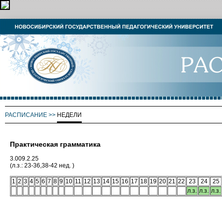
РАСПИСАНИЕ
>>
НЕДЕЛИ
Практическая грамматика
3.009.2.25
(л.з.: 23-36,38-42 нед. )
1
2
3
4
5
6
7
8
9
10
11
12
13
14
15
16
17
18
19
20
21
22
23
24
25
л.з.
л.з.
л.з.