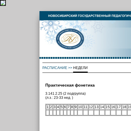
РАСПИСАНИЕ
>>
НЕДЕЛИ
Практическая фонетика
3.141.2.25 (2 подгруппа)
(л.з.: 23-33 нед. )
1
2
3
4
5
6
7
8
9
10
11
12
13
14
15
16
17
18
1