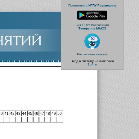
Приложение
НГПУ Расписание
Бот НГПУ Расписания
Теперь и в МАКС!
Расписание звонков
Вход в систему не выполнен
Войти
40
41
42
43
44
45
46
47
48
49
50