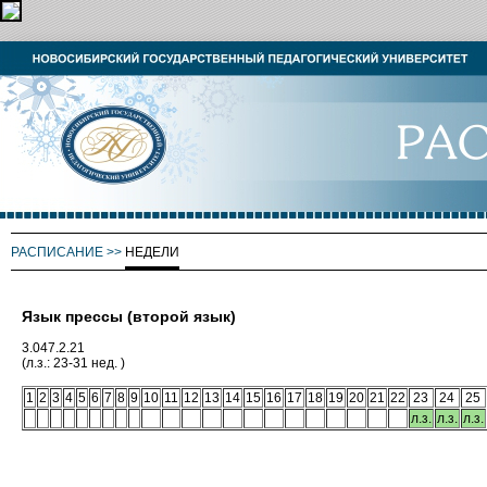
РАСПИСАНИЕ
>>
НЕДЕЛИ
Язык прессы (второй язык)
3.047.2.21
(л.з.: 23-31 нед. )
1
2
3
4
5
6
7
8
9
10
11
12
13
14
15
16
17
18
19
20
21
22
23
24
25
л.з.
л.з.
л.з.