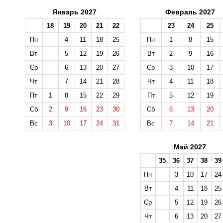
Январь 2027
Февраль 2027
18
19
20
21
22
23
24
25
Пн
4
11
18
25
Пн
1
8
15
Вт
5
12
19
26
Вт
2
9
16
Ср
6
13
20
27
Ср
3
10
17
Чт
7
14
21
28
Чт
4
11
18
Пт
1
8
15
22
29
Пт
5
12
19
Сб
2
9
16
23
30
Сб
6
13
20
Вс
3
10
17
24
31
Вс
7
14
21
Май 2027
35
36
37
38
39
Пн
3
10
17
24
Вт
4
11
18
25
Ср
5
12
19
26
Чт
6
13
20
27