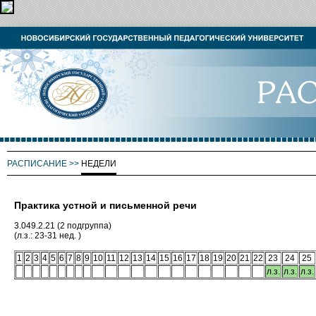
РАСПИСАНИЕ
>>
НЕДЕЛИ
Практика устной и письменной речи
3.049.2.21 (2 подгруппа)
(л.з.: 23-31 нед. )
1
2
3
4
5
6
7
8
9
10
11
12
13
14
15
16
17
18
19
20
21
22
23
24
25
л.з.
л.з.
л.з.