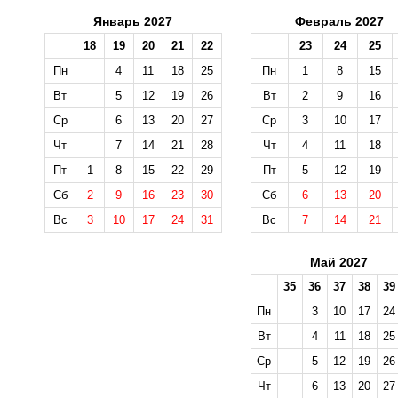
Январь 2027
Февраль 2027
18
19
20
21
22
23
24
25
Пн
4
11
18
25
Пн
1
8
15
Вт
5
12
19
26
Вт
2
9
16
Ср
6
13
20
27
Ср
3
10
17
Чт
7
14
21
28
Чт
4
11
18
Пт
1
8
15
22
29
Пт
5
12
19
Сб
2
9
16
23
30
Сб
6
13
20
Вс
3
10
17
24
31
Вс
7
14
21
Май 2027
35
36
37
38
39
Пн
3
10
17
24
Вт
4
11
18
25
Ср
5
12
19
26
Чт
6
13
20
27