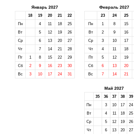
Январь 2027
Февраль 2027
18
19
20
21
22
23
24
25
Пн
4
11
18
25
Пн
1
8
15
Вт
5
12
19
26
Вт
2
9
16
Ср
6
13
20
27
Ср
3
10
17
Чт
7
14
21
28
Чт
4
11
18
Пт
1
8
15
22
29
Пт
5
12
19
Сб
2
9
16
23
30
Сб
6
13
20
Вс
3
10
17
24
31
Вс
7
14
21
Май 2027
35
36
37
38
39
Пн
3
10
17
24
Вт
4
11
18
25
Ср
5
12
19
26
Чт
6
13
20
27