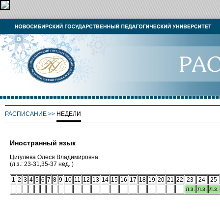
РАСПИСАНИЕ
>>
НЕДЕЛИ
Иностранный язык
Цигулева Олеся Владимировна
(л.з.: 23-31,35-37 нед. )
1
2
3
4
5
6
7
8
9
10
11
12
13
14
15
16
17
18
19
20
21
22
23
24
25
л.з.
л.з.
л.з.